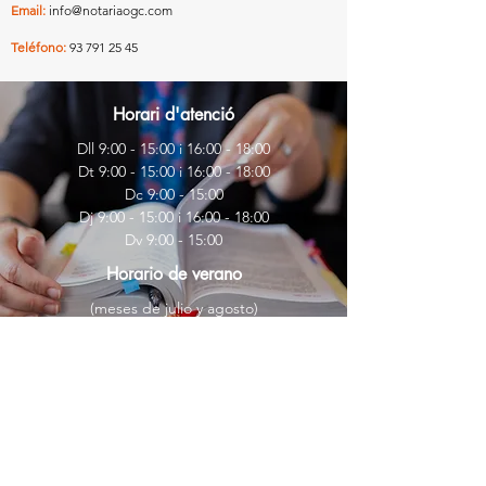
Email:
info@notariaogc.com
Teléfono:
93 791 25 45
Horari d'atenció
Dll 9:00 - 15:00 i 16:00 - 18:00
Dt 9
:00
- 15
:00 i 16:00 - 18:00
Dc 9
:00
-
15:00
Dj 9
:00
- 15
:00 i 16:00 - 18:00
Dv 9
:00
-
15:00
Horario de verano
(meses de julio y agosto)
De lunes a viernes
9:00 - 15:00
info@notariaogc.com
Inicio
La Notaría
Servicios notariales