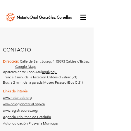
Notaría
Oriol Gonzál
ez Corsellas
CONTACTO
Dirección:
Calle de Sant Josep, 4, 08393 Caldes d'Estrac.
Google Maps
Aparcamiento: Zona Azul
aquí
y
aquí
.
Tren: a 3 min. de la Estación Caldes d'Estrac (R1)
Bus: a 2 min. de la parada Museo Picasso (Bus C-21)
Links de interés:
www.notariado.org
www.colegionotarial.org/ca
www.registradores.org/
Agencia Tributaria de Cataluña
Autoliquidación Plusvalía Municipal