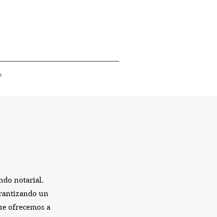
o
ndo notarial.
arantizando un
que ofrecemos a