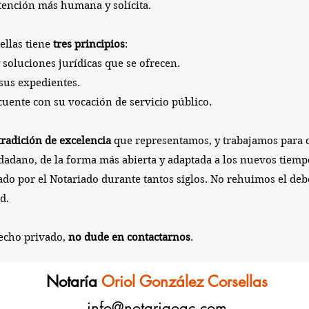
tención más humana y solícita.
ellas tiene
tres principios
:
 soluciones jurídicas que se ofrecen.
 sus expedientes.
cuente con su vocación de servicio público.
tradición de excelencia
que representamos, y trabajamos para 
udadano,
de la forma más abierta y adaptada a los nuevos tiempo
o por el Notariado durante tantos siglos. No rehuimos el deb
d.
recho privado,
no dude en contactarnos
.
Notaría
Oriol González Corsellas
info@notariaogc.com