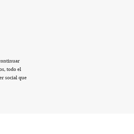
continuar
s, todo el
er social que